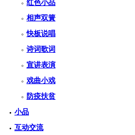
红色小品
相声双簧
快板说唱
诗词歌词
宣讲表演
戏曲小戏
防疫扶贫
小品
互动交流