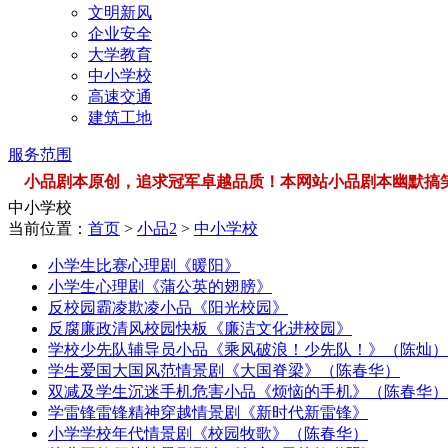
文明新风
企业安全
大学教育
中小学校
高速交通
建筑工地
服务范围
小品剧本原创，追求冠军卓越品质！本网站小品剧本幽默搞笑，品类
中小学校
当前位置：
首页
>
小品2
>
中小学校
小学生比赛心理剧《暖阳》
小学生心理剧《蒲公英的翅膀》
反校园霸凌欺凌小品《阳光校园》
反腐廉政清风校园快板《廉洁文化进校园》
学校少先队辅导员小品《乘风破浪！少先队！》（陈灿）
学生爱国大国风范情景剧《大国脊梁》（陈春华）
双减及学生沉迷手机危害小品《烦恼的手机》（陈春华）
学雷锋雷锋精神穿越情景剧《新时代新雷锋》
小学学校年代情景剧《校园牧歌》（陈春华）