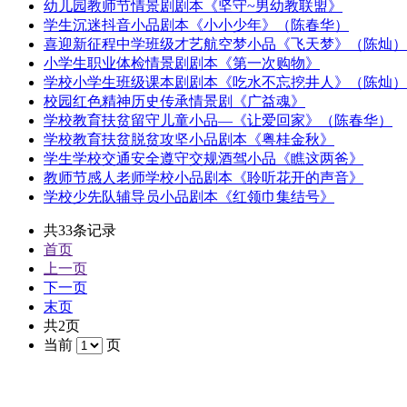
幼儿园教师节情景剧剧本《坚守~男幼教联盟》
学生沉迷抖音小品剧本《小小少年》（陈春华）
喜迎新征程中学班级才艺航空梦小品《飞天梦》（陈灿）
小学生职业体检情景剧剧本《第一次购物》
学校小学生班级课本剧剧本《吃水不忘挖井人》（陈灿）
校园红色精神历史传承情景剧《广益魂》
学校教育扶贫留守儿童小品—《让爱回家》（陈春华）
学校教育扶贫脱贫攻坚小品剧本《粤桂金秋》
学生学校交通安全遵守交规酒驾小品《瞧这两爸》
教师节感人老师学校小品剧本《聆听花开的声音》
学校少先队辅导员小品剧本《红领巾集结号》
共33条记录
首页
上一页
下一页
末页
共2页
当前
页