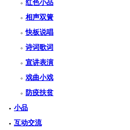
红色小品
相声双簧
快板说唱
诗词歌词
宣讲表演
戏曲小戏
防疫扶贫
小品
互动交流