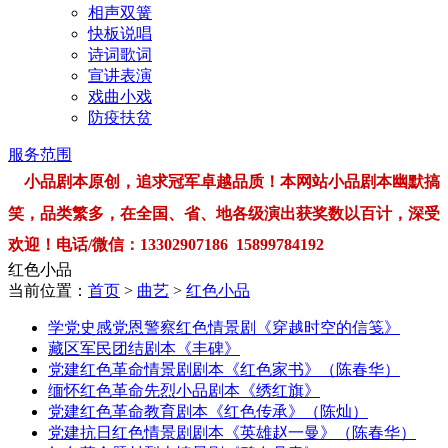
相声双簧
快板说唱
诗词歌词
宣讲表演
戏曲小戏
防疫扶贫
服务范围
小品剧本原创，追求冠军卓越品质！本网站小品剧本幽默搞
笑，品类繁多，在全国、省、地各级演出获奖数以百计，深受
欢迎！电话/微信：13302907186 15899784192
红色小品
当前位置：
首页
>
曲艺
>
红色小品
学党史感党恩警察红色情景剧《穿越时空的信笺》
藏区军民团结剧本《丰碑》
党建红色革命情景剧剧本《红色家书》（陈春华）
缅怀红色革命先烈小品剧本《绣红旗》
党建红色革命教育剧本《红色传承》（陈灿）
党建抗日红色情景剧剧本《英雄赵一曼》（陈春华）