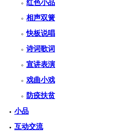
红色小品
相声双簧
快板说唱
诗词歌词
宣讲表演
戏曲小戏
防疫扶贫
小品
互动交流