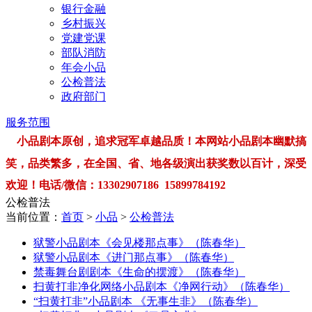
银行金融
乡村振兴
党建党课
部队消防
年会小品
公检普法
政府部门
服务范围
小品剧本原创，追求冠军卓越品质！本网站小品剧本幽默搞
笑，品类繁多，在全国、省、地各级演出获奖数以百计，深受
欢迎！电话/微信：13302907186 15899784192
公检普法
当前位置：
首页
>
小品
>
公检普法
狱警小品剧本《会见楼那点事》（陈春华）
狱警小品剧本《进门那点事》（陈春华）
禁毒舞台剧剧本《生命的摆渡》（陈春华）
扫黄打非净化网络小品剧本《净网行动》（陈春华）
“扫黄打非”小品剧本 《无事生非》（陈春华）