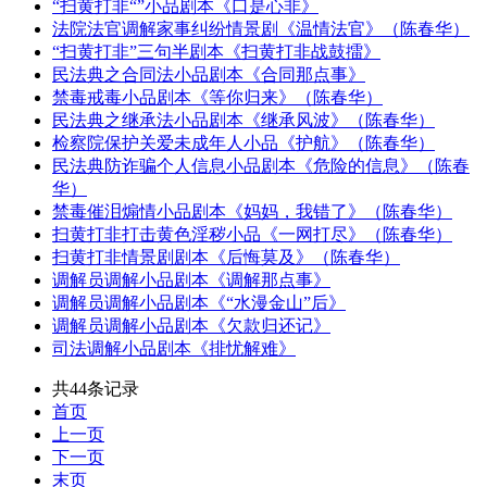
“扫黄打非“”小品剧本《口是心非》
法院法官调解家事纠纷情景剧《温情法官》（陈春华）
“扫黄打非”三句半剧本《扫黄打非战鼓擂》
民法典之合同法小品剧本《合同那点事》
禁毒戒毒小品剧本《等你归来》（陈春华）
民法典之继承法小品剧本《继承风波》（陈春华）
检察院保护关爱未成年人小品《护航》（陈春华）
民法典防诈骗个人信息小品剧本《危险的信息》（陈春
华）
禁毒催泪煽情小品剧本《妈妈，我错了》（陈春华）
扫黄打非打击黄色淫秽小品《一网打尽》（陈春华）
扫黄打非情景剧剧本《后悔莫及》（陈春华）
调解员调解小品剧本《调解那点事》
调解员调解小品剧本《“水漫金山”后》
调解员调解小品剧本《欠款归还记》
司法调解小品剧本《排忧解难》
共44条记录
首页
上一页
下一页
末页