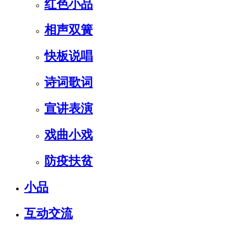
红色小品
相声双簧
快板说唱
诗词歌词
宣讲表演
戏曲小戏
防疫扶贫
小品
互动交流