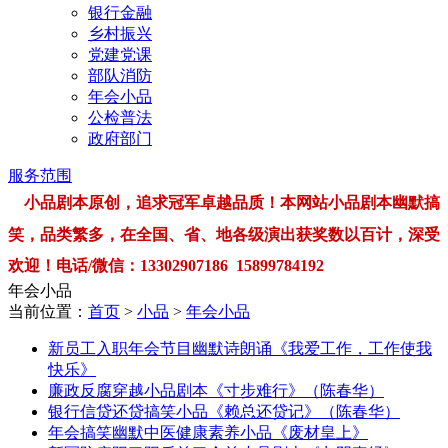
银行金融
乡村振兴
党建党课
部队消防
年会小品
公检普法
政府部门
服务范围
小品剧本原创，追求冠军卓越品质！本网站小品剧本幽默搞
笑，品类繁多，在全国、省、地各级演出获奖数以百计，深受
欢迎！电话/微信：13302907186 15899784192
年会小品
当前位置：
首页
>
小品
>
年会小品
新员工入职年会节目幽默诗朗诵《我爱工作，工作使我
快乐》
廉政反腐穿越小品剧本《寸步难行》（陈春华）
银行信贷还贷搞笑小品《赖总还贷记》（陈春华）
年会搞笑幽默中医健康素养小品《废材皇上》