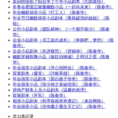
新冠防疫阳了阳后羊了个羊小品剧本《九阴真经》
冬奥会爱国正能量幽默小品《一起向未来》（陈春华）
年会幽默搞笑小品《打工人》（陈春华）
年会节日幽默搞笑小品剧本《乘风破浪的姐姐》（陈
灿）
公司小品剧本（团队精神）《一个都不能少》（陈春
华）
企业小品剧本（员工励志成长）《奔跑吧，梦想》（陈
春华）
企业小品剧本（先进模范）《背锅侠》（陈春华）
幽默穿越歌舞小品《疯狂动物城》之明日之星（陈春
华）
年会搞笑小品剧本《开心招聘会》（陈春华）
双簧剧本（爆笑）《讨账英雄》（陈春华）
年会搞笑小品剧本《新白娘子传奇》（陈春华）
年会搞笑小品《张少帅之表妹招亲》（陈春华）
房地产财务人员小品剧本《温馨的港湾》
双簧剧本《开车》（陈春华）
相亲小品剧本《程序猿相亲奇遇记》（来自网络）
年会搞笑小品《伏地魔之重生灭亡记》（陈春华）
共32条记录