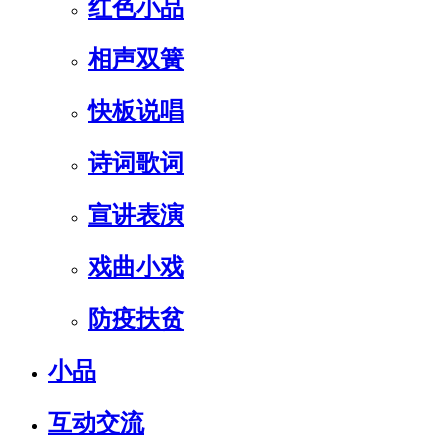
红色小品
相声双簧
快板说唱
诗词歌词
宣讲表演
戏曲小戏
防疫扶贫
小品
互动交流