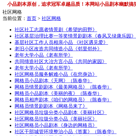
小品剧本原创，追求冠军卓越品质！本网站小品剧本幽默搞笑，品类
社区网格
当前位置：
首页
>
社区网格
社区社工志愿者情景剧《希望的田野》
社区基层治理比赛一等奖情景剧剧本《春风又绿康乐园》
基层社区工作人员相亲小品 《社区遇见爱》
老旧小区改造共同缔造小品《邻里邻外》
老年大学小品《老有所学》
共同缔造社区大冶方言小品《共同的家园》
老年大学小品《老有所学》
社区网格员服务解难小品《在您身边》
网格员小品剧本《天网》（陈春华）
网格员情景剧剧本《最美网格员》（陈春华）
网格员小品剧本《美丽的夜》（陈春华）
网格员相声剧本《咱们的网格员》（陈春华）
网格员情景剧剧本《网格员来了》
社区网格员垃圾分类小品剧本《美丽社区》
社区网格员垃圾分类小品《美丽社区》
社区网格员小品剧本《身边的网格员》
社区干部城管环境整治小品《答案》（陈春华）