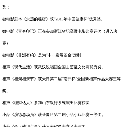
奖；
微电影剧本《永远的秘密》获
“
年中国健康杯”优秀奖。
2015
微电影《青春印记》正在参加浙江省职高微电影比赛评奖（进入决
赛）
微电影《非洲有约》是为
“中非发展基金”定制
相声《现代生活》获武汉说唱团全国曲艺征文比赛优秀奖。
相声《相聚相亲节》获天津第二届
“南开杯”全国新相声作品大赛三等
奖。
相声《理财达人》参加山东银行系统演出比赛获奖
小品《演练总动员》获番禺区第二届小品小戏比赛一等奖。
小品《会见楼那点事》获河南省豫南赛区表演奖