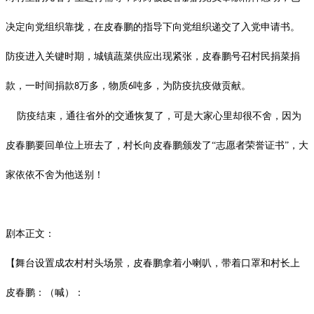
决定向党组织靠拢，在皮春鹏的指导下向党组织递交了入党申请书。
防疫进入关键时期，城镇蔬菜供应出现紧张，皮春鹏号召村民捐菜捐
款，一时间捐款
万多，物质
吨多，为防疫抗疫做贡献。
8
6
防疫结束，通往省外的交通恢复了，可是大家心里却很不舍，因为
皮春鹏要回单位上班去了，村长向皮春鹏颁发了
“志愿者荣誉证书”，大
家依依不舍为他送别！
剧本正文：
【舞台设置成农村村头场景，皮春鹏拿着小喇叭，带着口罩和村长上
皮春鹏：（喊）：