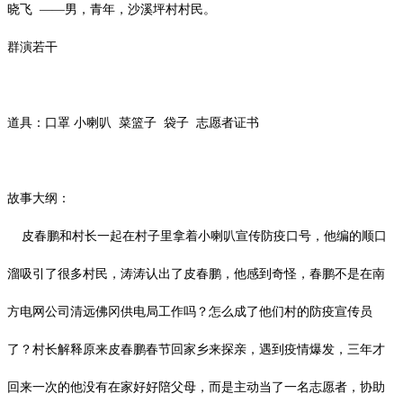
晓飞
——男，青年，沙溪坪村村民。
群演若干
道具：口罩
小喇叭
菜篮子
袋子
志愿者证书
故事大纲：
皮春鹏和村长一起在村子里拿着小喇叭宣传防疫口号，他编的顺口
溜吸引了很多村民，涛涛认出了皮春鹏，他感到奇怪，春鹏不是在南
方电网公司清远佛冈供电局工作吗？怎么成了他们村的防疫宣传员
了？村长解释原来皮春鹏春节回家乡来探亲，遇到疫情爆发，三年才
回来一次的他没有在家好好陪父母，而是主动当了一名志愿者，协助