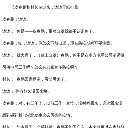
【皮春鹏和村长转过来，涛涛仔细打量
皮春鹏：涛涛。
涛涛：
你是
——皮春鹏，带着口罩我都不认识你了。
皮春鹏：哎，涛涛，你怎么不戴口罩，现在防疫期间可要注意。
涛涛：
我大意了，（戴上口罩）春鹏，你不是在南方电网公司清远佛
冈供电局工作吗？怎么在老家宣传防疫啊？
村长：
春鹏回家探亲，看父母来了。
涛涛：
你有好久没回来咯。
皮春鹏：对，有三年了，以前工作一直忙，没时间回来，这次回来没
想到碰到我们湖北发生这么厉害的疫情。
村长：
防疫期间，交通封锁，春鹏不能回广东，本来他可以在家好好