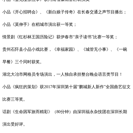
小品《开心招聘会》、《新白娘子传奇》在长春交通之声节目播出；
小品《莫伸手》在稻城市演出获一等奖；
情景剧《红杉林王国历险记》获伊春市
“亲子读书”比赛一等奖；
贵州石阡县小品小戏比赛，《幸福家园》、《城管无小事》、《一碗
早餐》三个同时获奖。
湖北大冶市网格员专场演出，一人独自承担整台晚会语言类节目！
小品《疯狂的策划》获
2017
年深圳第十届“鹏城新人新作”全国曲艺征文
比赛三等奖。
话剧《生命因军旅而精彩》（
80
分钟）由深圳福永杂技团在深圳长期
演出受好评。