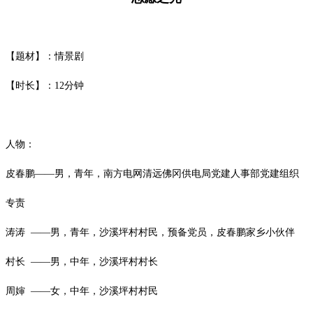
【题材】：情景剧
【时长】：
12
分钟
人物：
皮春鹏
——男，青年，南方电网清远佛冈供电局党建人事部党建组织
专责
涛涛
——男，青年，沙溪坪村村民，预备党员，皮春鹏家乡小伙伴
村长
——男，中年，沙溪坪村村长
周婶
——女，中年，沙溪坪村村民