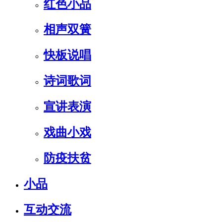
红色小品
相声双簧
快板说唱
诗词歌词
宣讲表演
戏曲小戏
防疫扶贫
小品
互动交流