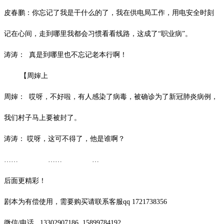
皮春鹏：你忘记了我是干什么的了，我在供电局工作，用电安全时刻
记在心间，走到哪里我都会习惯看看线路，这成了
“职业病”。
涛涛：
真是到哪里也不忘记老本行啊！
【周婶上
周婶：
哎呀，不好啦，有人感染了病毒，被确诊为了新冠肺炎病例，
我们村子马上要被封了。
涛涛：
哎呀，这可不得了，他是谁啊？
…… …… …
后面更精彩！
剧本为有偿使用，需要购买请联系客服
qq 1721738356
微信
/
电话
13302907186
15899784192