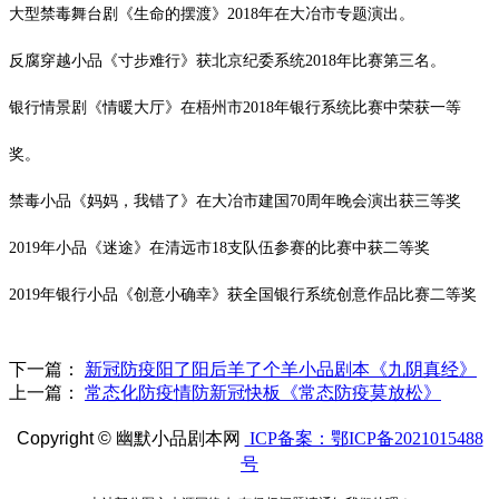
大型禁毒舞台剧《生命的摆渡》
2018
年在大冶市专题演出。
反腐穿越小品《寸步难行》获北京纪委系统
2018
年比赛第三名。
银行情景剧《情暖大厅》在梧州市
2018年
银行系统比赛中荣获一等
奖。
禁毒小品《妈妈，我错了》在大冶市建国
70周年晚会演出获三等奖
2019年小品《迷途》在清远市18支队伍参赛的比赛中获二等奖
2019年银行小品《创意小确幸》获全国银行系统创意作品比赛二等奖
下一篇：
新冠防疫阳了阳后羊了个羊小品剧本《九阴真经》
上一篇：
常态化防疫情防新冠快板《常态防疫莫放松》
Copyright ©
幽默小品剧本网
ICP备案：鄂ICP备2021015488
号