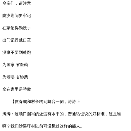
乡亲们，请注意
防疫期间要牢记
在家记得勤洗手
出门记得戴口罩
没事不要到处跑
为国家
省医药
为老婆
省钞票
窝在家里是骄傲
【皮春鹏和村长转到舞台一侧，涛涛上
涛涛：这顺口溜写的还蛮有水平的，普通话也说的好标准，这是谁
啊？我们沙溪坪村以前可没见过这样的能人。