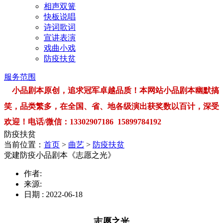
相声双簧
快板说唱
诗词歌词
宣讲表演
戏曲小戏
防疫扶贫
服务范围
小品剧本原创，追求冠军卓越品质！本网站小品剧本幽默搞
笑，品类繁多，在全国、省、地各级演出获奖数以百计，深受
欢迎！电话/微信：13302907186 15899784192
防疫扶贫
当前位置：
首页
>
曲艺
>
防疫扶贫
党建防疫小品剧本《志愿之光》
作者:
来源:
日期 : 2022-06-18
志愿之光