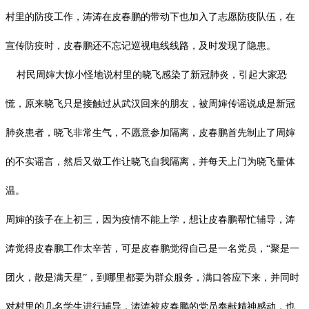
村里的防疫工作，涛涛在皮春鹏的带动下也加入了志愿防疫队伍，在
宣传防疫时，皮春鹏还不忘记巡视电线线路，及时发现了隐患。
村民周婶大惊小怪地说村里的晓飞感染了新冠肺炎，引起大家恐
慌，原来晓飞只是接触过从武汉回来的朋友，被周婶传谣说成是新冠
肺炎患者，晓飞非常生气，不愿意参加隔离，皮春鹏首先制止了周婶
的不实谣言，然后又做工作让晓飞自我隔离，并每天上门为晓飞量体
温。
周婶的孩子在上初三，因为疫情不能上学，想让皮春鹏帮忙辅导，涛
涛觉得皮春鹏工作太辛苦，可是皮春鹏觉得自己是一名党员，
“聚是一
团火，散是满天星”，到哪里都要为群众服务，满口答应下来，并同时
对村里的几名学生进行辅导，涛涛被皮春鹏的党员奉献精神感动，也