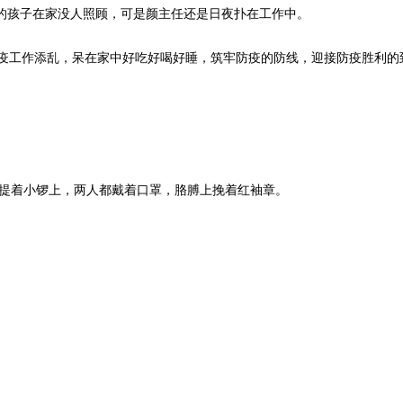
的孩子在家没人照顾，可是颜主任还是日夜扑在工作中。
疫工作添乱，呆在家中好吃好喝好睡，筑牢防疫的防线，迎接防疫胜利的
着小锣上，两人都戴着口罩，胳膊上挽着红袖章。