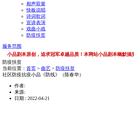
相声双簧
快板说唱
诗词歌词
宣讲表演
戏曲小戏
防疫扶贫
服务范围
小品剧本原创，追求冠军卓越品质！本网站小品剧本幽默搞笑，品类
防疫扶贫
当前位置：
首页
>
曲艺
>
防疫扶贫
社区防疫抗疫小品《防线》（陈春华）
作者:
来源:
日期 : 2022-04-21