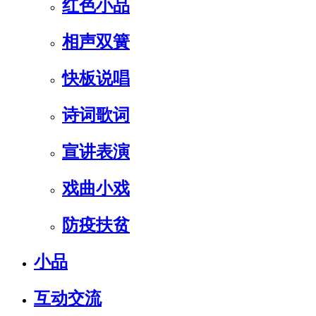
红色小品
相声双簧
快板说唱
诗词歌词
宣讲表演
戏曲小戏
防疫扶贫
小品
互动交流