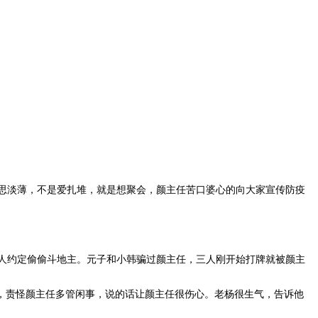
思淡薄，不是爱扎堆，就是想聚会，颜主任苦口婆心的向大家宣传防疫
人约定偷偷斗地主。元子和小韩骗过颜主任，三人刚开始打牌就被颜主
，责怪颜主任多管闲事，说的话让颜主任很伤心。老杨很生气，告诉他